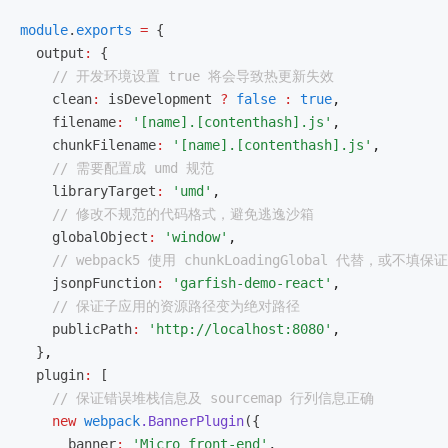
module
.
exports
 =
 {
  output
:
 {
    // 开发环境设置 true 将会导致热更新失效
    clean
:
 isDevelopment 
?
 false
 :
 true
,
    filename
:
 '[name].[contenthash].js'
,
    chunkFilename
:
 '[name].[contenthash].js'
,
    // 需要配置成 umd 规范
    libraryTarget
:
 'umd'
,
    // 修改不规范的代码格式，避免逃逸沙箱
    globalObject
:
 'window'
,
    // webpack5 使用 chunkLoadingGlobal 代替，或不填保证
    jsonpFunction
:
 'garfish-demo-react'
,
    // 保证子应用的资源路径变为绝对路径
    publicPath
:
 'http://localhost:8080'
,
  }
,
  plugin
:
 [
    // 保证错误堆栈信息及 sourcemap 行列信息正确
    new
 webpack
.BannerPlugin
({
      banner
:
 'Micro front-end'
,