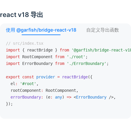
react v18 导出
使用 @garfish/bridge-react-v18
自定义导出函数
// src/index.tsx
import
 { reactBridge } 
from
 '@garfish/bridge-react-v1
import
 RootComponent 
from
 './root'
;
import
 ErrorBoundary 
from
 './ErrorBoundary'
;
export
 const
 provider
 =
 reactBridge
({
  el
:
 '#root'
,
  rootComponent
:
 RootComponent
,
  errorBoundary
:
 (e
:
 any
) 
=>
 <
ErrorBoundary
 />
,
});