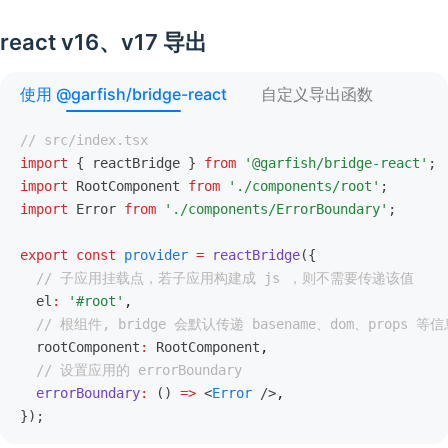
react v16、v17 导出
使用 @garfish/bridge-react
自定义导出函数
// src/index.tsx
import
 { reactBridge } 
from
 '@garfish/bridge-react'
;
import
 RootComponent 
from
 './components/root'
;
import
 Error 
from
 './components/ErrorBoundary'
;
export
 const
 provider
 =
 reactBridge
({
  // 子应用挂载点，若子应用构建成 js ，则不需要传递该值
  el
:
 '#root'
,
  // 根组件, bridge 会默认传递 basename、dom、props 
  rootComponent
:
 RootComponent
,
  // 设置应用的 errorBoundary
  errorBoundary
:
 () 
=>
 <
Error
 />
,
});