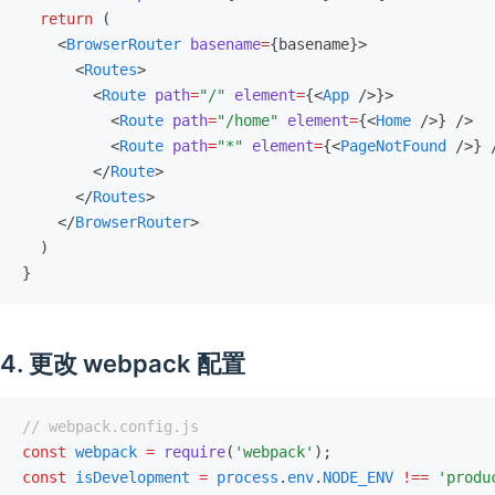
  return
 (
    <
BrowserRouter
 basename
=
{basename}>
      <
Routes
>
        <
Route
 path
=
"/"
 element
=
{<
App
 />}>
          <
Route
 path
=
"/home"
 element
=
{<
Home
 />} />
          <
Route
 path
=
"*"
 element
=
{<
PageNotFound
 />} 
        </
Route
>
      </
Routes
>
    </
BrowserRouter
>
  )
}
4. 更改 webpack 配置
// webpack.config.js
const
 webpack
 =
 require
(
'webpack'
);
const
 isDevelopment
 =
 process
.
env
.
NODE_ENV
 !==
 'produ